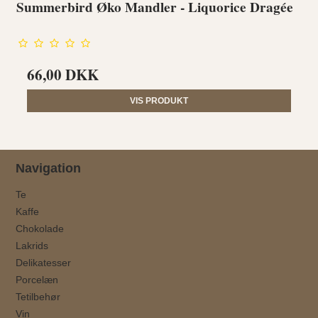
Summerbird Øko Mandler - Liquorice Dragée
66,00 DKK
VIS PRODUKT
Navigation
Te
Kaffe
Chokolade
Lakrids
Delikatesser
Porcelæn
Tetilbehør
Vin