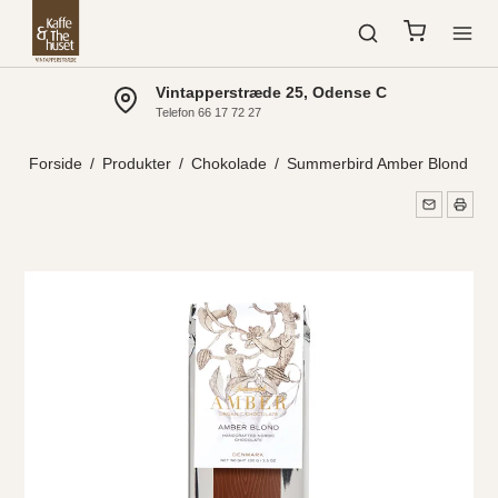
æde 25, Odense C
Gratis Fragt
7
Ved køb over 400 kr. 
Forside
/
Produkter
/
Chokolade
/
Summerbird Amber Blond