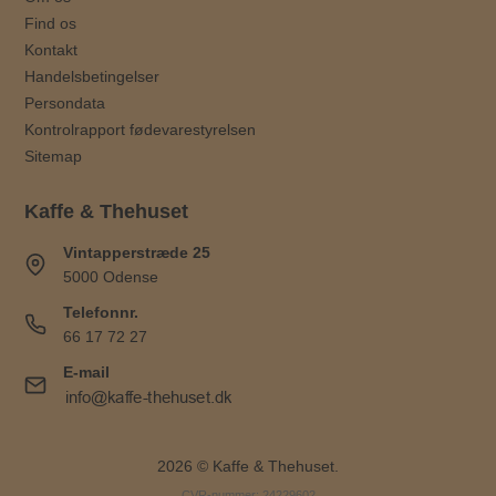
Find os
Kontakt
Handelsbetingelser
Persondata
Kontrolrapport fødevarestyrelsen
Sitemap
Kaffe & Thehuset
Vintapperstræde 25
5000 Odense
Telefonnr.
66 17 72 27
E-mail
2026 © Kaffe & Thehuset.
CVR-nummer: 24229602