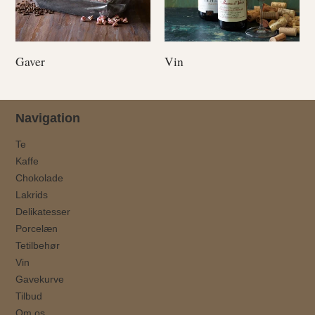
Gaver
Vin
Navigation
Te
Kaffe
Chokolade
Lakrids
Delikatesser
Porcelæn
Tetilbehør
Vin
Gavekurve
Tilbud
Om os