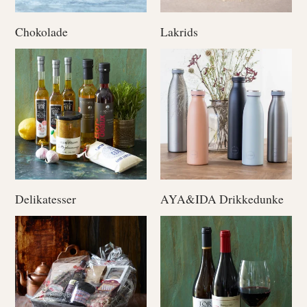
Chokolade
Lakrids
Delikatesser
AYA&IDA Drikkedunke