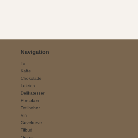
Navigation
Te
Kaffe
Chokolade
Lakrids
Delikatesser
Porcelæn
Tetilbehør
Vin
Gavekurve
Tilbud
Om os