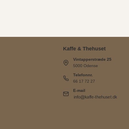
Kaffe & Thehuset
Vintapperstræde 25
5000 Odense
Telefonnr.
66 17 72 27
E-mail