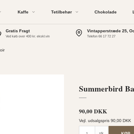
Kaffe
Tetilbehør
Chokolade
Gratis Fragt
Vintapperstræde 25, O
Ved køb over 400 kr. ekskl.vin
Telefon 66 17 72 27
oir
Summerbird Bar
90,00 DKK
Vejl. udsalgspris 90,00 DKK
KØB
stk.