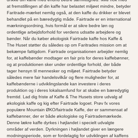
at fremstillingen af din kaffe har belastet miljøet mindre, betyder
Faritrade-mærket nemlig også, at den kaffe du drikker er blevet
behandlet på en bæredygtig måde. Fairtrade er en international
mærkningsordning, hvis formål er at sikre bedre løn og
ordentlige arbejdsforhold for verdens udsatte arbejdere og
bønder. Når du køber økologisk Fairtrade kaffe hos Kaffe &
The Huset støtter du således op om Faritrades mission om at
bekæmpe fattigdom. Fairtrade organisationen arbejder nemlig
for, at kaffebønder modtager en fair pris for deres kaffebønner,
og at produktionen sker under ordentlige forhold, der både
tager hensyn til mennesker og miljøet. Fairtrade betyder
således mere fair handelsvilkår og flere muligheder for, at
kaffebønderne i udviklingslande kan investere i deres
produktion og i deres lokalsamfund for at skabe en bæredygtig
fremtid. Lad dig friste af Kaffe & The Husets store udvalg af
økologisk kaffe og kig efter Fairtrade logoet. Prøv fx vores
populære Mountain ØKO/fairtrade Kaffe, der er sammensat af
kaffebønner, der er både økologiske og Fairtrademærkede.
Denne lækre kaffe dyrkes i højlandet i specielt udvalgte
områder af verden. Dyrkningen i højlandet giver en længere
modningsperiode, som er fordelagtig for udviklingen af kaffens