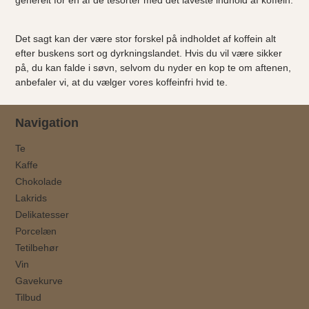
Det sagt kan der være stor forskel på indholdet af koffein alt
efter buskens sort og dyrkningslandet. Hvis du vil være sikker
på, du kan falde i søvn, selvom du nyder en kop te om aftenen,
anbefaler vi, at du vælger vores koffeinfri hvid te.
Navigation
Te
Kaffe
Chokolade
Lakrids
Delikatesser
Porcelæn
Tetilbehør
Vin
Gavekurve
Tilbud