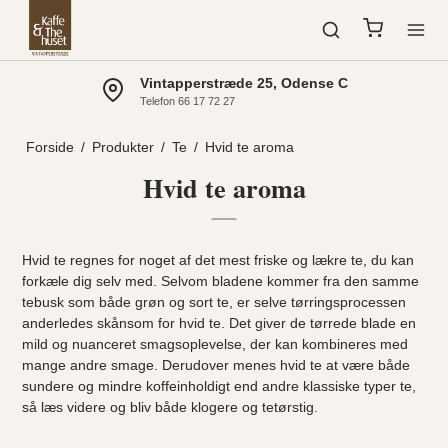
Vintapperstræde 25, Odense C
Telefon 66 17 72 27
Forside
/
Produkter
/
Te
/
Hvid te aroma
Hvid te aroma
Hvid te regnes for noget af det mest friske og lækre te, du kan
forkæle dig selv med. Selvom bladene kommer fra den samme
tebusk som både grøn og sort te, er selve tørringsprocessen
anderledes skånsom for hvid te. Det giver de tørrede blade en
mild og nuanceret smagsoplevelse, der kan kombineres med
mange andre smage. Derudover menes hvid te at være både
sundere og mindre koffeinholdigt end andre
klassiske typer te
,
så læs videre og bliv både klogere og tetørstig.