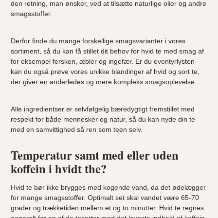
den retning, man ønsker, ved at tilsætte naturlige olier og andre
smagsstoffer.
Derfor finde du mange forskellige smagsvarianter i vores
sortiment, så du kan få stillet dit behov for hvid te med smag af
for eksempel fersken, æbler og ingefær. Er du eventyrlysten
kan du også prøve vores unikke blandinger af hvid og sort te,
der giver en anderledes og mere kompleks smagsoplevelse.
Alle ingredientser er selvfølgelig bæredygtigt fremstillet med
respekt for både mennesker og natur, så du kan nyde din te
med en samvittighed så ren som teen selv.
Temperatur samt med eller uden
koffein i hvidt the?
Hvid te bør ikke brygges med kogende vand, da det ødelægger
for mange smagsstoffer. Optimalt set skal vandet være 65-70
grader og trækketiden mellem et og to minutter. Hvid te regnes
generelt for en af de tesorter med det laveste indhold af koffein.