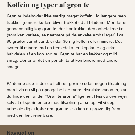
Koffein og typer af grøn te
Grøn te indeholder ikke særligt meget koffein. Jo længere teen
trækker, jo mere koffein bliver trukket ud af bladene. Men for en
gennemsnitlig kop grøn te, der har trukket den anbefalede tid
(som kan variere, se nærmere på de enkelte emballager) i ca.
80 grader varmt vand, er der 30 mg koffein eller mindre. Det
svarer til mindre end en tredjedel af en kop kaffe og cirka
halvdelen af en kop sort te. Grøn te har en lækker og mild
smag. Derfor er det en perfekt te at kombinere med andre
smage.
På denne side finder du helt ren grøn te uden nogen tilsætning,
men hvis du vil på opdagelse i de mere eksotiske varianter, kan
du finde dem under "Grøn te aroma" lige
her
. Hvis du overvejer
selv at eksperimentere med tilsætning af smag, vil vi dog
anbefale dig at købe ren grøn te - så kan du prøve dig frem
med den helt rene base.
Navigation