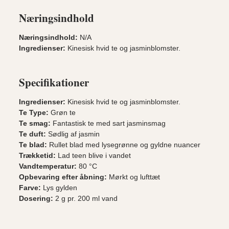
Næringsindhold
Næringsindhold:
N/A
Ingredienser:
Kinesisk hvid te og jasminblomster.
Specifikationer
Ingredienser:
Kinesisk hvid te og jasminblomster.
Te Type:
Grøn te
Te smag:
Fantastisk te med sart jasminsmag
Te duft:
Sødlig af jasmin
Te blad:
Rullet blad med lysegrønne og gyldne nuancer
Trækketid:
Lad teen blive i vandet
Vandtemperatur:
80 °C
Opbevaring efter åbning:
Mørkt og lufttæt
Farve:
Lys gylden
Dosering:
2 g pr. 200 ml vand