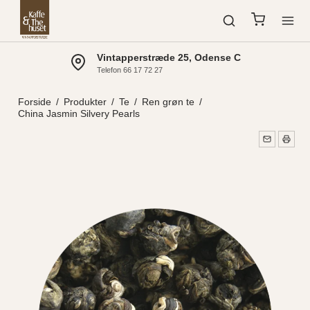
Vintapperstræde 25, Odense C
Telefon 66 17 72 27
Forside
/
Produkter
/
Te
/
Ren grøn te
/
China Jasmin Silvery Pearls