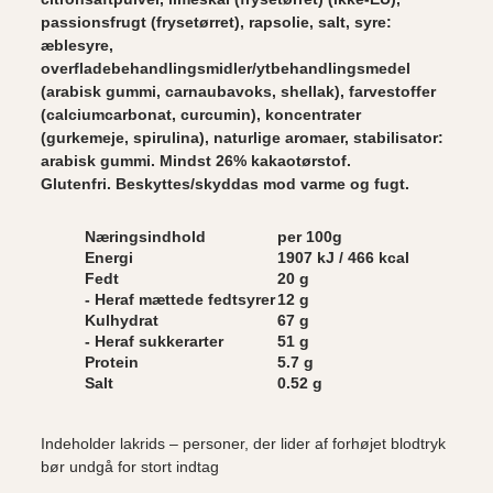
passionsfrugt (frysetørret), rapsolie, salt, syre:
æblesyre,
overfladebehandlingsmidler/ytbehandlingsmedel
(arabisk gummi, carnaubavoks, shellak), farvestoffer
(calciumcarbonat, curcumin), koncentrater
(gurkemeje, spirulina), naturlige aromaer, stabilisator:
arabisk gummi. Mindst 26% kakaotørstof.
Glutenfri. Beskyttes/skyddas mod varme og fugt.
Næringsindhold
per 100g
Energi
1907 kJ / 466 kcal
Fedt
20 g
- Heraf mættede fedtsyrer
12 g
Kulhydrat
67 g
- Heraf sukkerarter
51 g
Protein
5.7 g
Salt
0.52 g
Indeholder lakrids – personer, der lider af forhøjet blodtryk
bør undgå for stort indtag