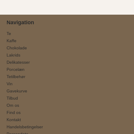
Navigation
Te
Kaffe
Chokolade
Lakrids
Delikatesser
Porcelæn
Tetilbehør
Vin
Gavekurve
Tilbud
Om os
Find os
Kontakt
Handelsbetingelser