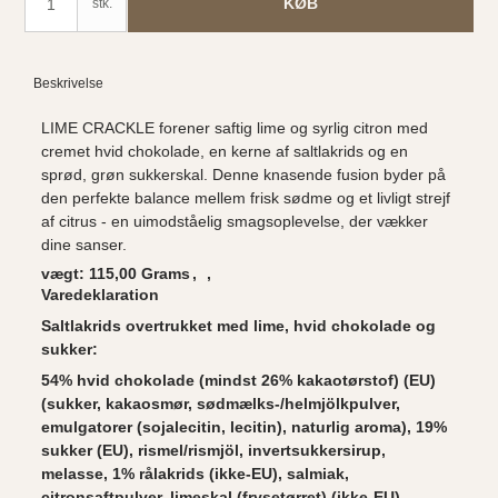
KØB
stk.
Beskrivelse
LIME CRACKLE forener saftig lime og syrlig citron med
cremet hvid chokolade, en kerne af saltlakrids og en
sprød, grøn sukkerskal. Denne knasende fusion byder på
den perfekte balance mellem frisk sødme og et livligt strejf
af citrus - en uimodståelig smagsoplevelse, der vækker
dine sanser.
vægt: 115,00 Grams
Varedeklaration
Saltlakrids overtrukket med lime, hvid chokolade og
sukker:
54% hvid chokolade (mindst 26% kakaotørstof) (EU)
(sukker, kakaosmør,
sødmælks-/helmjölkpulver
,
emulgatorer (
sojalecitin
, lecitin), naturlig aroma), 19%
sukker (EU), rismel/rismjöl, invertsukkersirup,
melasse, 1% rålakrids (ikke-EU), salmiak,
citronsaftpulver, limeskal (frysetørret) (ikke-EU),