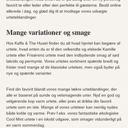
favorit te eller leder efter den perfekte til gæsterne. Bestil online
allerede i dag, og glæd dig til at modtage vores udsøgte
urteteblandinger.
Mange variationer og smage
Hos Kaffe & The Huset finder du alt hvad hjertet kan begære af
urtete, hvad enten du er til den velkendte og elskede Kamille
urtete eller Frisørens urtete med den indbydende smag af sød
lakrids og permynte. Vores urtetes sortiment spænde bredt og
frister med mange af de klassiske urteteer, men også byder på
nye og spænde varianter.
Find din favorit blandt vores mange lækre urteblandinger, der
alle er baseret på sunde og velsmagende urter. Nyd en god og
velgørende kop varm urtete, eller prøv at drikke din favorit
urtete som en iste. Mange af vores urteteer kan nemlig nydes
både kolde og varme. Prøv f.eks. vores fantastiske økologiske
Cool Mint urtete i en iskold udgave, som smager vidunderligt på
en varm sommerdag.