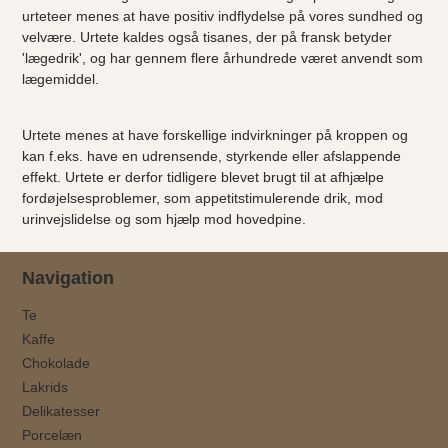
urteteer menes at have positiv indflydelse på vores sundhed og
velvære. Urtete kaldes også tisanes, der på fransk betyder
'lægedrik', og har gennem flere århundrede været anvendt som
lægemiddel.
Urtete menes at have forskellige indvirkninger på kroppen og
kan f.eks. have en udrensende, styrkende eller afslappende
effekt. Urtete er derfor tidligere blevet brugt til at afhjælpe
fordøjelsesproblemer, som appetitstimulerende drik, mod
urinvejslidelse og som hjælp mod hovedpine.
Navigation
Te
Kaffe
Chokolade
Lakrids
Delikatesser
Porcelæn